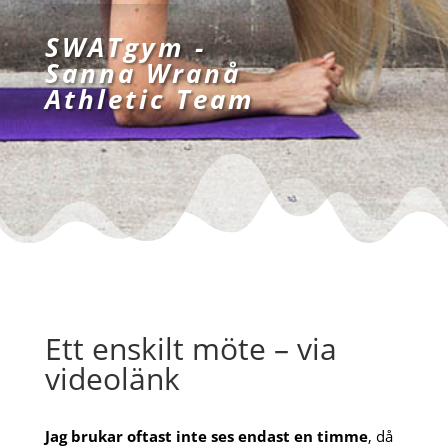
SWATgym -
Sanna Wranå
Athletic Team
Ett enskilt möte – via
videolänk
Jag brukar oftast inte ses endast en timme
, då