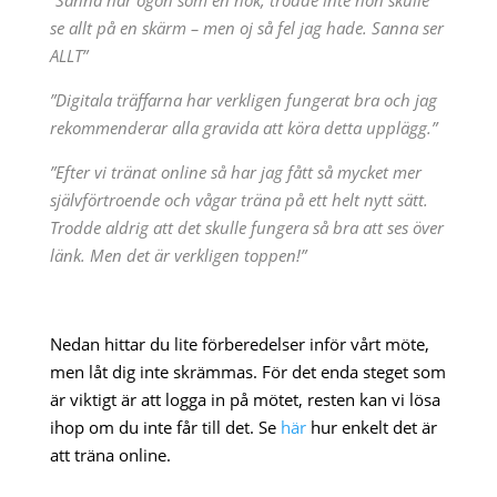
”Sanna har ögon som en hök, trodde inte hon skulle
se allt på en skärm – men oj så fel jag hade. Sanna ser
ALLT”
”Digitala träffarna har verkligen fungerat bra och jag
rekommenderar alla gravida att köra detta upplägg.”
”Efter vi tränat online så har jag fått så mycket mer
självförtroende och vågar träna på ett helt nytt sätt.
Trodde aldrig att det skulle fungera så bra att ses över
länk. Men det är verkligen toppen!”
Nedan hittar du lite förberedelser inför vårt möte,
men låt dig inte skrämmas. För det enda steget som
är viktigt är att logga in på mötet, resten kan vi lösa
ihop om du inte får till det. Se
här
hur enkelt det är
att träna online.