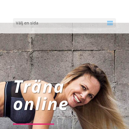
Välj en sida
Träna
online