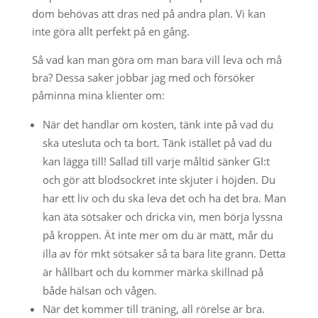
dom behövas att dras ned på andra plan. Vi kan
inte göra allt perfekt på en gång.
Så vad kan man göra om man bara vill leva och må
bra? Dessa saker jobbar jag med och försöker
påminna mina klienter om:
När det handlar om kosten, tänk inte på vad du
ska utesluta och ta bort. Tänk istället på vad du
kan lägga till! Sallad till varje måltid sänker GI:t
och gör att blodsockret inte skjuter i höjden. Du
har ett liv och du ska leva det och ha det bra. Man
kan äta sötsaker och dricka vin, men börja lyssna
på kroppen. Ät inte mer om du är mätt, mår du
illa av för mkt sötsaker så ta bara lite grann. Detta
är hållbart och du kommer märka skillnad på
både hälsan och vågen.
När det kommer till träning, all rörelse är bra.