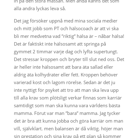
in på den stora massan. Men ändå känns det som
alla andra lyckas leva så.
Det jag försöker uppnå med mina sociala medier
och mitt jobb som PT och hälsocoach är att vi ska
bli mer medvetna vad ”riktig” hälsa är – nåbar hälsa!
Det är faktiskt inte hälsosamt att springa på
gymmet 2 timmar varje dag och lyfta supertungt.
Det stressar kroppen och bryter till slut ned oss. Det
är heller inte hälsosamt att bara äta sallad eller
aldrig äta kolhydrater eller fett. Kroppen behöver
varierad kost och lagom rörelse. Sedan är det ju
inte nyttigt för psyket att tro att man ska leva upp
till alla krav som plötsligt verkar finnas som karriär
samtidigt som man ska kunna vara världens bästa
mamma. Förut var man ”bara” mamma. Jag tycker
det är bra att kunna jobba och göra karriär om man
vill, självklart. men balansen är då viktig. höjer man
sin prestation och sina krav på ett plan så kommer