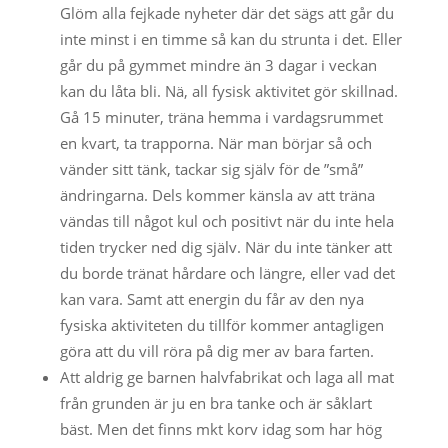
Glöm alla fejkade nyheter där det sägs att går du
inte minst i en timme så kan du strunta i det. Eller
går du på gymmet mindre än 3 dagar i veckan
kan du låta bli. Nä, all fysisk aktivitet gör skillnad.
Gå 15 minuter, träna hemma i vardagsrummet
en kvart, ta trapporna. När man börjar så och
vänder sitt tänk, tackar sig själv för de ”små”
ändringarna. Dels kommer känsla av att träna
vändas till något kul och positivt när du inte hela
tiden trycker ned dig själv. När du inte tänker att
du borde tränat hårdare och längre, eller vad det
kan vara. Samt att energin du får av den nya
fysiska aktiviteten du tillför kommer antagligen
göra att du vill röra på dig mer av bara farten.
Att aldrig ge barnen halvfabrikat och laga all mat
från grunden är ju en bra tanke och är såklart
bäst. Men det finns mkt korv idag som har hög